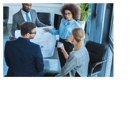
De acuerdo con
Daniel Goleman
,
los
mejores líderes del mundo
corporativo se distinguen por sus
habilidades de inteligencia