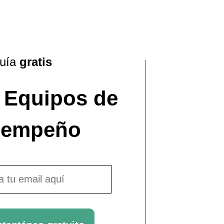
guía
g
ratis
 Equipos de
sempeño